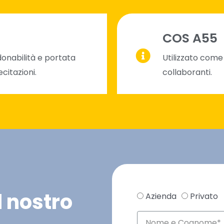
COS A55
donabilità e portata
Utilizzato come 
ecitazioni.
collaboranti.
l nostro
Azienda
Privato