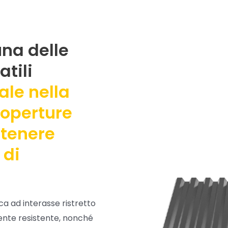
una delle
atili
le nella
coperture
ntenere
 di
ca ad interasse ristretto
ente resistente, nonché