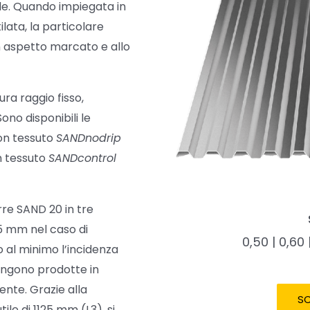
de. Quando impiegata in
ilata, la particolare
 aspetto marcato e allo
ura raggio fisso,
ono disponibili le
non tessuto
SANDnodrip
n tessuto
SANDcontrol
rre SAND 20 in tre
75 mm nel caso di
0,50 | 0,60 
 al minimo l’incidenza
vengono prodotte in
ente. Grazie alla
SC
ile di 1125 mm (L3), si