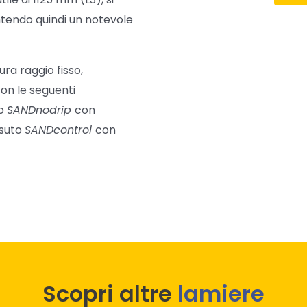
ntendo quindi un notevole
ura raggio fisso,
con le seguenti
to
SANDnodrip
con
ssuto
SANDcontrol
con
Scopri altre
lamiere