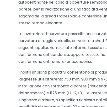
autocentinante nel caso di coperture semiton
parete, per la realizzazione di una facciata vent
sagoma della greca trapezoidale conferisce un
stesso tempo elegante.
Le lavorazioni di curvatura possibili sono: curvat
curvatura a raggio variabile, curvatura a shed. S
seguenti applicazioni sul lato interno: tessuto 
con funzione anticondensa, oppure tessuto no
con funzione antirumore-anticondensa.
I nostri impianti produttivi consentono di produ
larghezze utili differenti: 750 mm, 900 mm o 9
installazione con sormonto a parete (riducendo
del sormonto) e 1125 mm (L1, L2, L3). Le lastre 
lunghezza a misura, su specifica richiesta dal cli
possibilità di realizzare SAND 20 con larghezza ut